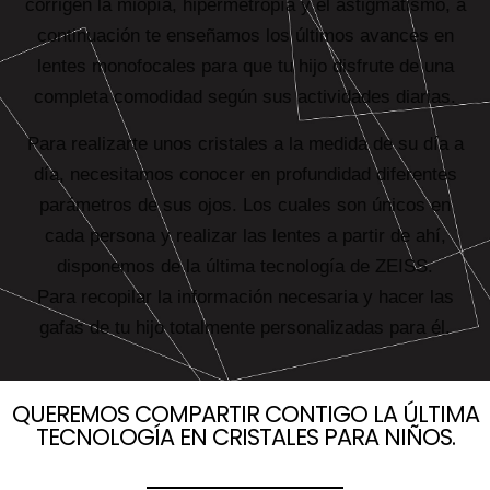
corrigen la miopía, hipermetropía y el astigmatismo, a
continuación te enseñamos los últimos avances en
lentes monofocales para que tu hijo disfrute de una
completa comodidad según sus actividades diarias.
Para realizarte unos cristales a la medida de su día a
día, necesitamos conocer en profundidad diferentes
parámetros de sus ojos. Los cuales son únicos en
cada persona y realizar las lentes a partir de ahí,
disponemos de la última tecnología de ZEISS.
Para recopilar la información necesaria y hacer las
gafas de tu hijo totalmente personalizadas para él.
QUEREMOS COMPARTIR CONTIGO LA ÚLTIMA
TECNOLOGÍA EN CRISTALES PARA NIÑOS.