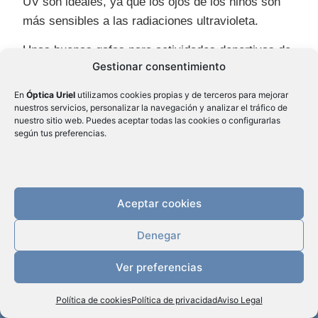
UV son ideales, ya que los ojos de los niños son
más sensibles a las radiaciones ultravioleta.
Unas buenas gafas para actividades deportivas de
Gestionar consentimiento
su hijo deben reunir las siguientes características:
En
Óptica Uriel
utilizamos cookies propias y de terceros para mejorar
Comodidad y seguridad.
nuestros servicios, personalizar la navegación y analizar el tráfico de
Varillas y terminales aptas para el deporte.
nuestro sitio web. Puedes aceptar todas las cookies o configurarlas
según tus preferencias.
Las varillas que se ciñen a lo largo de la oreja
son la solución ideal para practicar jogging o
deportes con balón.
Las varillas rectas son mejores para el
Aceptar cookies
ciclismo o el patinaje, ya que se ajustan más
fácilmente debajo del casco.
Denegar
Un puente nasal suave.
PEDIR CITA
Ver preferencias
Una cinta elástica por detrás de la cabeza
puede resultar muy útil.
Política de cookies
LOCALÍZANOS
Política de privacidad
Aviso Legal
Las gafas de diadema disponen de un parche