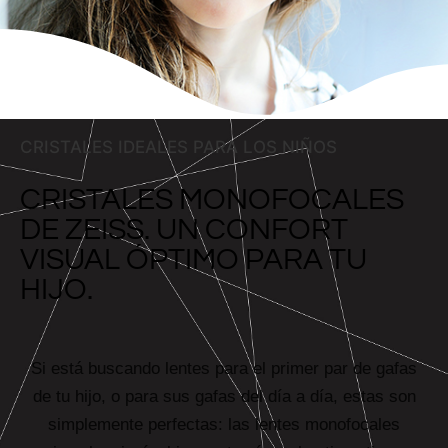
CRISTALES IDEALES PARA LOS NIÑOS
CRISTALES MONOFOCALES
DE ZEISS. UN CONFORT
VISUAL ÓPTIMO PARA TU
HIJO.
Si está buscando lentes para el primer par de gafas
de tu hijo, o para sus gafas del día a día, estas son
simplemente perfectas: las lentes monofocales