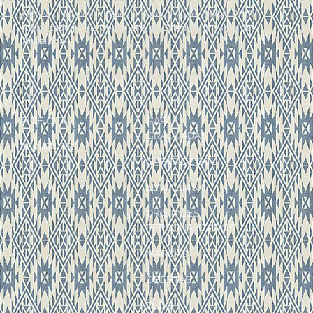
Óptica Uriel Centro Sanitario Autorizado · NICA: 2618
Autorizado por la Consejería de Salud de la Junta de
Andalucía
PIDE CITA
GAFAS
GRADUADAS
956 474 353
GAFAS DE SOL
LENTILLAS
CRISTALES
PERSONALIZADOS
MARCAS
OFERTAS
BLOG