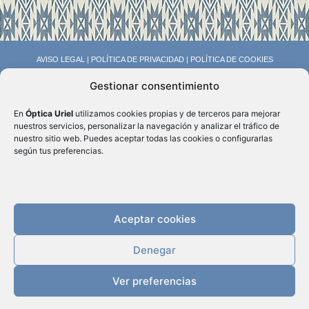
AVISO LEGAL
|
POLÍTICA DE PRIVACIDAD
|
POLÍTICA DE COOKIES
Gestionar consentimiento
En
Óptica Uriel
utilizamos cookies propias y de terceros para mejorar
nuestros servicios, personalizar la navegación y analizar el tráfico de
nuestro sitio web. Puedes aceptar todas las cookies o configurarlas
según tus preferencias.
MARKETING FÁCIL PARA ÓPTICAS
Aceptar cookies
Denegar
© ópticafácil 2025
PEDIR CITA
Ver preferencias