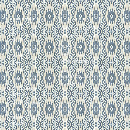
PROMOCIONES
ÓPTICA URIEL
GAFAS
QUIÉNES SOMOS
GRADUADAS
CONTACTO
PROMO
SERVICIOS
GAFAS DE SOL
PROMO
SERVICIOS
OPTOMÉTRICOS
CRISTALES
PROMO
SERVICIOS
SALUD VISUAL
SALUD VISUAL
GARANTÍAS
SOLUCIONES
VISUALES
SALUD VISUAL
NIÑOS
¿POR QUÉ NO
VEO BIEN