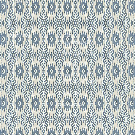
Andalucía
PIDE CITA
GAFAS
GRADUADAS
956 474 353
GAFAS DE SOL
LENTILLAS
CRISTALES
PERSONALIZADOS
MARCAS
OFERTAS
BLOG