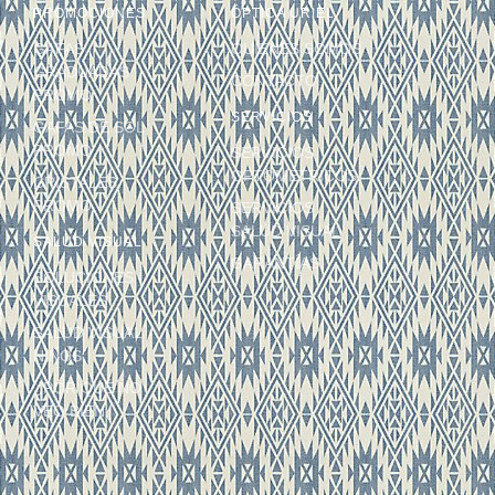
PROMOCIONES
ÓPTICA URIEL
GAFAS
QUIÉNES SOMOS
GRADUADAS
CONTACTO
PROMO
SERVICIOS
GAFAS DE SOL
PROMO
SERVICIOS
OPTOMÉTRICOS
CRISTALES
PROMO
SERVICIOS
SALUD VISUAL
SALUD VISUAL
GARANTÍAS
SOLUCIONES
VISUALES
SALUD VISUAL
NIÑOS
¿POR QUÉ NO
VEO BIEN